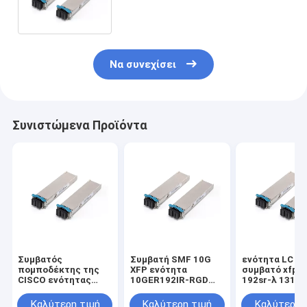
Να συνεχίσει
Συνιστώμενα Προϊόντα
Συμβατός
Συμβατή SMF 10G
ενότητα LC Ci
πομποδέκτης της
XFP ενότητα
συμβατό xfp10
CISCO ενότητας
10GER192IR-RGD
192sr-λ 1310
DWDM 10G XFP ons-
της Cisco για 10G
XFP
xc-10G 30.3nm -
Ethernet
Καλύτερη τιμή
Καλύτερη τιμή
Καλύτερη 