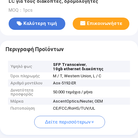
LC για τους διακόπτες, δρομολογητές
MOQ：1pcs
Καλύτερη τιμή
Επικοινωνήστε
Περιγραφή Προϊόντων
,
SFP Transceiver
Υψηλό φως
10gb ethernet διακόπτης
Όροι πληρωμής
Μ / Τ, Western Union, L / C
Αριθμό μοντέλου
Aox-5192-ER
Δυνατότητα
50.000 τεμάχια / μήνα
προσφοράς
Μάρκα
AscentOptics/Neuter, OEM
Πιστοποίηση
CE/FCC/RoHS/TUV/UL
Δείτε περισσότερων